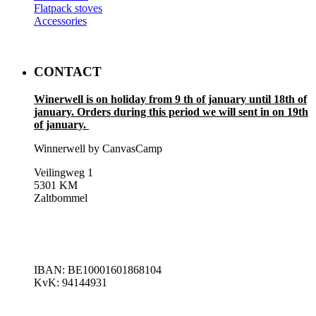
Flatpack stoves
Accessories
CONTACT
Winerwell is on holiday from 9 th of january until 18th of
january. Orders during this period we will sent in on 19th
of january.
Winnerwell by CanvasCamp
Veilingweg 1
5301 KM
Zaltbommel
IBAN: BE10001601868104
KvK: 94144931