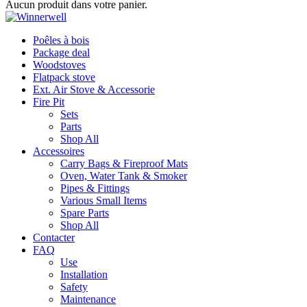
Aucun produit dans votre panier.
Poêles à bois
Package deal
Woodstoves
Flatpack stove
Ext. Air Stove & Accessorie
Fire Pit
Sets
Parts
Shop All
Accessoires
Carry Bags & Fireproof Mats
Oven, Water Tank & Smoker
Pipes & Fittings
Various Small Items
Spare Parts
Shop All
Contacter
FAQ
Use
Installation
Safety
Maintenance