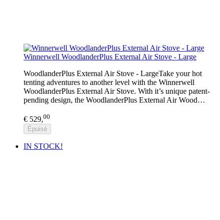
Winnerwell WoodlanderPlus External Air Stove - Large
WoodlanderPlus External Air Stove - LargeTake your hot
tenting adventures to another level with the Winnerwell
WoodlanderPlus External Air Stove. With it’s unique patent-
pending design, the WoodlanderPlus External Air Wood…
00
€ 529,
Épuisé
IN STOCK!