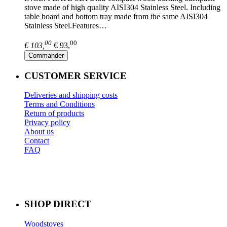
stove made of high quality AISI304 Stainless Steel. Including
table board and bottom tray made from the same AISI304
Stainless Steel.Features…
00
00
€ 103,
€ 93,
Commander
CUSTOMER SERVICE
Deliveries and shipping costs
Terms and Conditions
Return of products
Privacy policy
About us
Contact
FAQ
SHOP DIRECT
Woodstoves